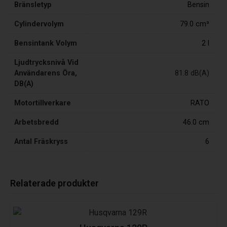
Bränsletyp
Bensin
Cylindervolym
79.0 cm³
Bensintank Volym
2 l
Ljudtrycksnivå Vid
Användarens Öra,
81.8 dB(A)
DB(A)
Motortillverkare
RATO
Arbetsbredd
46.0 cm
Antal Fräskryss
6
Relaterade produkter