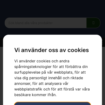
Vi använder oss av cookies
Hem
»
Sortiment
»
Husqvarna TF 120
Vi använder cookies och andra
spårningsteknologier för att förbättra din
surfupplevelse på vår webbplats, för att
visa dig personligt innehåll och riktade
annonser, för att analysera vår
Husqvarna TF 120
webbplatstrafik och för att förstå var våra
Artikelnummer:
967100803
besökare kommer ifrån.
Kategorier:
Jord- & Gräsvård
,
Jordfräsar
,
Trädgård