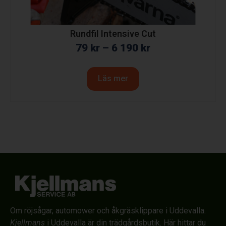
Rundfil Intensive Cut
79
kr
–
6 190
kr
Läs mer
Om röjsågar, automower och åkgräsklippare i Uddevalla.
Kjellmans
i Uddevalla är din trädgårdsbutik. Här hittar du