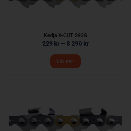
Kedja X-CUT S93G
229
kr
–
8 290
kr
Läs mer