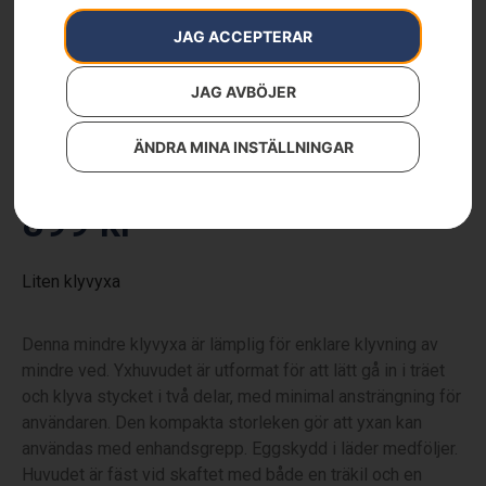
JAG ACCEPTERAR
JAG AVBÖJER
Liten klyvyxa
ÄNDRA MINA INSTÄLLNINGAR
Artikelnummer:
576926801
Kategorier:
Skog
,
Skogsverktyg
,
Yxor
899
kr
Liten klyvyxa
Denna mindre klyvyxa är lämplig för enklare klyvning av
mindre ved. Yxhuvudet är utformat för att lätt gå in i träet
och klyva stycket i två delar, med minimal ansträngning för
användaren. Den kompakta storleken gör att yxan kan
användas med enhandsgrepp. Eggskydd i läder medföljer.
Huvudet är fäst vid skaftet med både en träkil och en