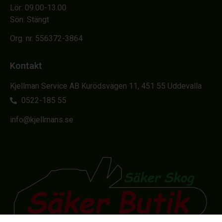
Lör: 09.00-13.00
Sön: Stängt
Org. nr. 556372-3864
Kontakt
Kjellman Service AB Kurödsvägen 11, 451 55 Uddevalla
0522-185 55
info@kjellmans.se