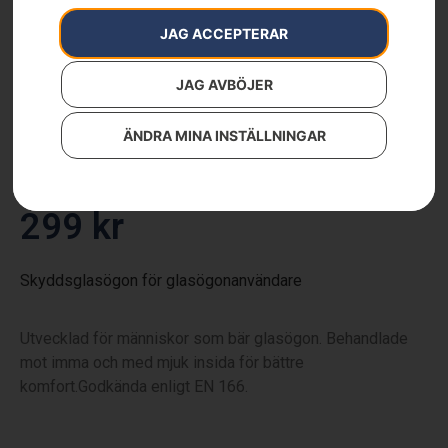
JAG ACCEPTERAR
JAG AVBÖJER
Skyddsglasögon, Goggles
ÄNDRA MINA INSTÄLLNINGAR
Artikelnummer:
544963901
Kategorier:
Reservdelar & tillbehör
,
Skor & Kläder
,
Skyddsglasögon & Visir
299
kr
Skyddsglasögon för glasögonanvändare
Utvecklad för människor som bär glasögon. Behandlade
mot imma och med mjuk insida för bättre
komfort.Godkända enligt EN 166.