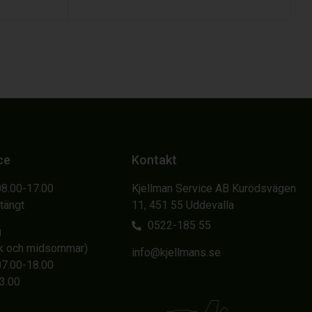
ce
Kontakt
08.00-17.00
Kjellman Service AB Kurödsvägen
Stängt
11, 451 55 Uddevalla
0522-185 55
g
sk och midsommar)
info@kjellmans.se
07.00-18.00
13.00