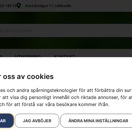
22-185 55
Kurödsvägen 11, Uddevalla
R
UTHYRNING
KONTAKT
 oss av cookies
es och andra spårningsteknologier för att förbättra din su
Snöblad – R
 att visa dig personligt innehåll och riktade annonser, för a
ch för att förstå var våra besökare kommer ifrån.
Artikelnummer:
967280701
Kategorier:
för åkgräsklippa
Frontmonterade tillbehör
,
Res
RAR
JAG AVBÖJER
ÄNDRA MINA INSTÄLLNINGAR
6 190
kr