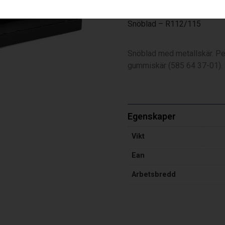
Snöblad – R112/115
Snöblad med metallskär. Per
gummiskär (585 64 37-01). 
Egenskaper
Vikt
Ean
Arbetsbredd