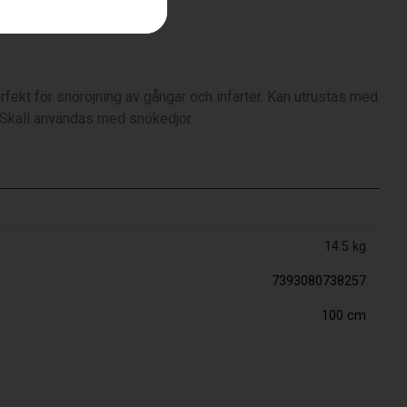
fekt för snöröjning av gångar och infarter. Kan utrustas med
Skall användas med snökedjor.
14.5 kg
7393080738257
100 cm