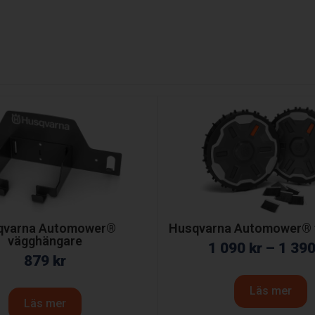
qvarna Automower®
Husqvarna Automower® t
vägghängare
1 090
kr
–
1 39
879
kr
Läs mer
Läs mer