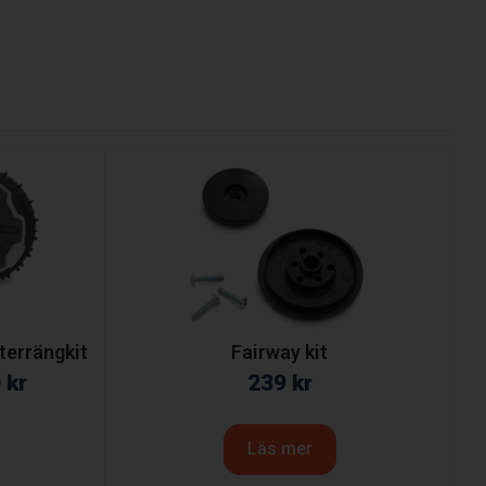
errängkit
Fairway kit
0
kr
239
kr
Läs mer