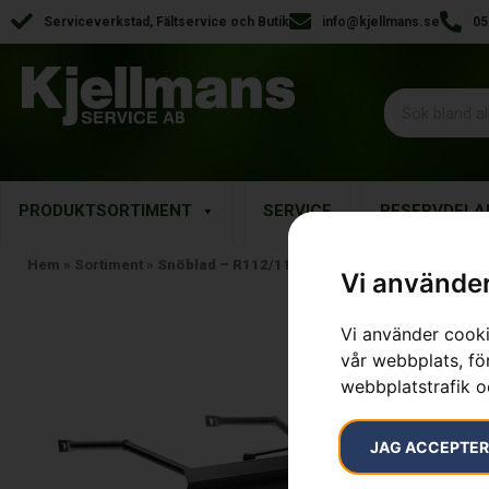
Serviceverkstad, Fältservice och Butik
info@kjellmans.se
05
PRODUKTSORTIMENT
SERVICE
RESERVDELA
Hem
»
Sortiment
»
Snöblad – R112/115
Vi använder
Vi använder cooki
vår webbplats, för
webbplatstrafik o
JAG ACCEPTE