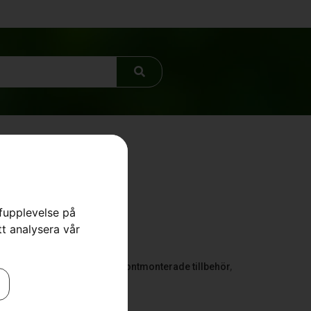
rfupplevelse på
112/115
tt analysera vår
re
,
för trädgårdstraktorer
,
Frontmonterade tillbehör
,
ervdelar & tillbehör