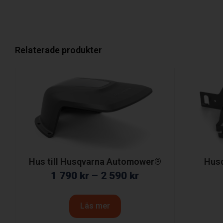
Relaterade produkter
Hus till Husqvarna Automower®
Hus
1 790
kr
–
2 590
kr
Läs mer