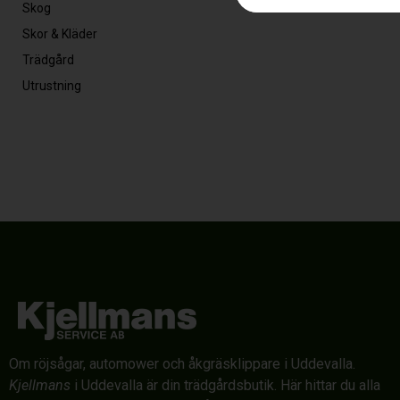
Skog
Skor & Kläder
Trädgård
Utrustning
Om röjsågar, automower och åkgräsklippare i Uddevalla.
Kjellmans
i Uddevalla är din trädgårdsbutik. Här hittar du alla