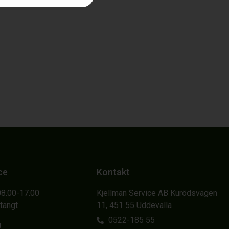
ce
Kontakt
08.00-17.00
Kjellman Service AB Kurödsvägen
Stängt
11, 451 55 Uddevalla
0522-185 55
g