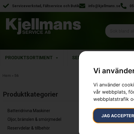
Serviceverkstad, Fältservice och Butik
info@kjellmans.se
05
PRODUKTSORTIMENT
SERVICE
RESERVDELA
Vi använder
Hem
»
56
Vi använder cooki
vår webbplats, för
Inga resultat.
Produktkategorier​
webbplatstrafik o
Batteridrivna Maskiner
JAG ACCEPTE
Oljor, bränslen & smörjmedel
Reservdelar & tillbehör