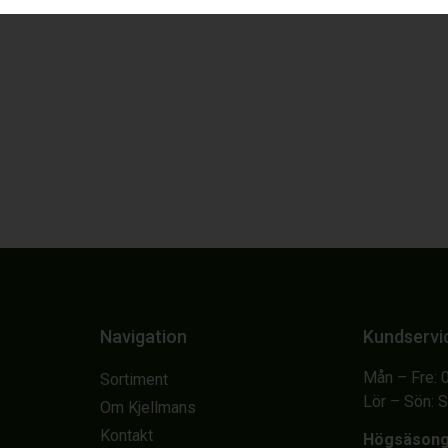
Navigation
Kundservi
Mån – Fre: 
Sortiment
Lör – Sön: 
Om Kjellmans
Kontakt
Högsäson