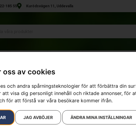
22-185 55
Kurödsvägen 11, Uddevalla
R
UTHYRNING
KONTAKT
 oss av cookies
es och andra spårningsteknologier för att förbättra din su
 att visa dig personligt innehåll och riktade annonser, för a
ch för att förstå var våra besökare kommer ifrån.
RAR
JAG AVBÖJER
ÄNDRA MINA INSTÄLLNINGAR