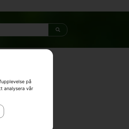
rfupplevelse på
tt analysera vår