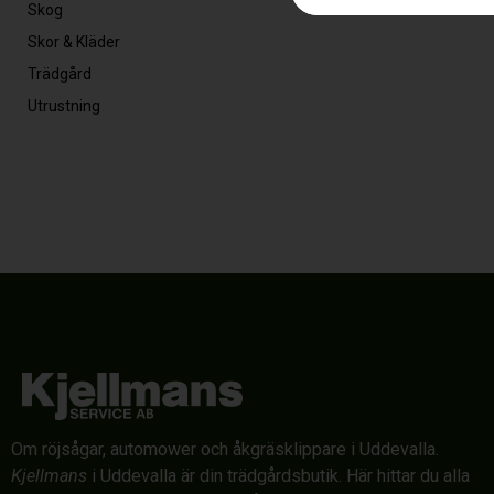
Skog
Skor & Kläder
Trädgård
Utrustning
Om röjsågar, automower och åkgräsklippare i Uddevalla.
Kjellmans
i Uddevalla är din trädgårdsbutik. Här hittar du alla