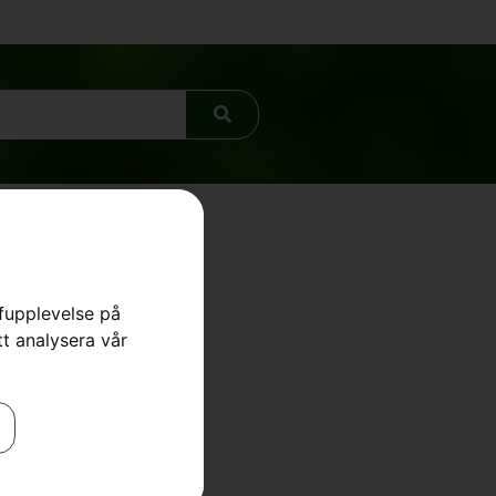
rfupplevelse på
tt analysera vår