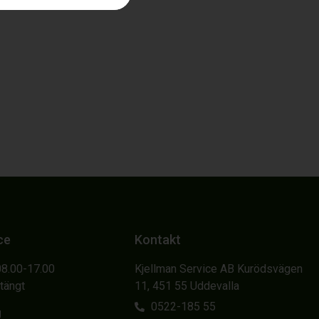
ce
Kontakt
08.00-17.00
Kjellman Service AB Kurödsvägen
Stängt
11, 451 55 Uddevalla
0522-185 55
g