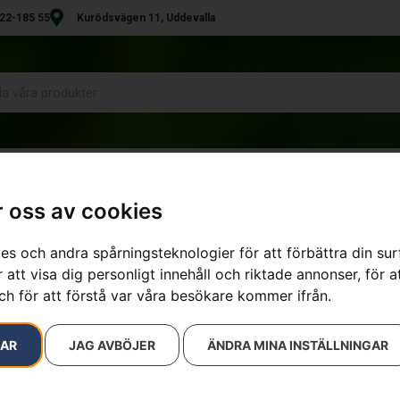
22-185 55
Kurödsvägen 11, Uddevalla
R
UTHYRNING
KONTAKT
 oss av cookies
es och andra spårningsteknologier för att förbättra din su
 att visa dig personligt innehåll och riktade annonser, för a
ch för att förstå var våra besökare kommer ifrån.
RAR
JAG AVBÖJER
ÄNDRA MINA INSTÄLLNINGAR