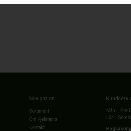
Navigation
Kundservi
Mån – Fre: 
Sortiment
Lör – Sön: 
Om Kjellmans
Kontakt
Högsäson