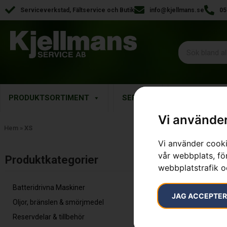
Serviceverkstad, Fältservice och Butik
info@kjellmans.se
05
PRODUKTSORTIMENT
SERVICE
RESERVDELA
Vi använder
Hem
»
XS
Vi använder cooki
vår webbplats, för
Inga resultat.
Produktkategorier​
webbplatstrafik o
Batteridrivna Maskiner
JAG ACCEPTE
Oljor, bränslen & smörjmedel
Reservdelar & tillbehör