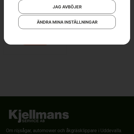
JAG AVBÖJER
Husqvarna 435i
ÄNDRA MINA INSTÄLLNINGAR
5 190
kr
Läs mer
Om röjsågar, automower och åkgräsklippare i Uddevalla.