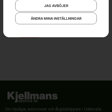
JAG AVBÖJER
Husqvarna 129R
ÄNDRA MINA INSTÄLLNINGAR
3 990
kr
Läs mer
Om röjsågar, automower och åkgräsklippare i Uddevalla.