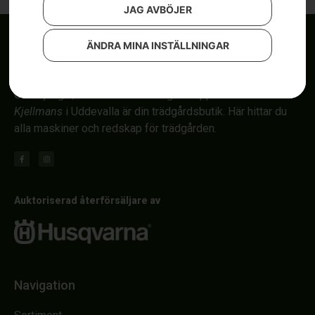
JAG AVBÖJER
ÄNDRA MINA INSTÄLLNINGAR
Om röjsågar, automower och åkgräsklippare i Uddevalla.
Kjellmans
i Uddevalla är din trädgårdsbutik. Här hittar du
alla maskiner och redskap för trädgården.
Auktoriserad återförsäljare av
Navigation