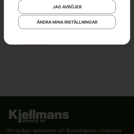
JAG AVBÖJER
Husqvarna LB 442i
ÄNDRA MINA INSTÄLLNINGAR
8 990
kr
Läs mer
Om röjsågar, automower och åkgräsklippare i Uddevalla.