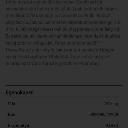
för semi-professionell användning. Designad för
användare som behöver en pålitlig och tyst gräsklippare
med låga driftkostnader och enkelt underhåll. Robust
klippdäck av aluminium med kvalitetskomponenter gör LB
442i till en riktigt robust och pålitlig partner under lång tid.
Extremt lätt att starta och använda tack vare dess intuitiva
knappsats och låga vikt. Funktioner som savE™ /
PowerBoost och aktiv kylning gör det möjligt att klippa
ojämnt och högt gräs. Utökad driftstid aktiverad med
dubbla batterifack för integrerade BLi-batterier.
Egenskaper
Vikt
24.5 kg
Ean
7392930542228
Bränsletyp
Batteri