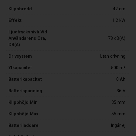
Klippbredd
42 cm
Effekt
1.2 kW
Ljudtrycksnivå Vid
Användarens Öra,
78 dB(A)
DB(A)
Drivsystem
Utan drivning
Ytkapacitet
500 m²
Batterikapacitet
0 Ah
Batterispanning
36 V
Klipphöjd Min
35 mm
Klipphöjd Max
55 mm
Batteriladdare
Ingår ej