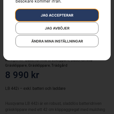
besökare kommer ifrån.
JAG ACCEPTERAR
JAG AVBÖJER
ÄNDRA MINA INSTÄLLNINGAR
Husqvarna LB 442i
Artikelnummer:
970482301
Kategorier:
Batteridrivna Gräsklippare
,
Batteridrivna
Gräsklippare
,
Gräsklippare
,
Trädgård
8 990
kr
LB 442i – exkl. batteri och laddare
Husqvarna LB 442i är en robust, sladdlös batteridriven
gräsklippare med ett 42 cm klippaggregat med mulching